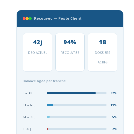
Recouvéo — Poste Client
42j
94%
18
DSO ACTUEL
RECOUVRÉS
DOSSIERS
ACTIFS
Balance âgée par tranche
0 – 30 j
82%
31 – 60 j
11%
61 – 90 j
5%
+ 90 j
2%