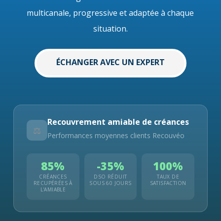
multicanale, progressive et adaptée à chaque
situation.
ÉCHANGER AVEC UN EXPERT
Recouvrement amiable de créances
⚖️
Performances moyennes clients Recouvéo
85%
-35%
100%
CRÉANCES
DSO RÉDUIT
TAUX DE
RECUPÉRÉES À
SOUS 60 JOURS
SATISFACTION
L'AMIABLE