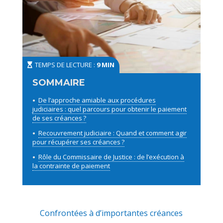
TEMPS DE LECTURE :
9 MIN
De l’approche amiable aux procédures
judiciaires : quel parcours pour obtenir le paiement
de ses créances ?
Recouvrement judiciaire : Quand et comment agir
pour récupérer ses créances ?
Rôle du Commissaire de Justice : de l’exécution à
la contrainte de paiement
Confrontées à d’importantes créances