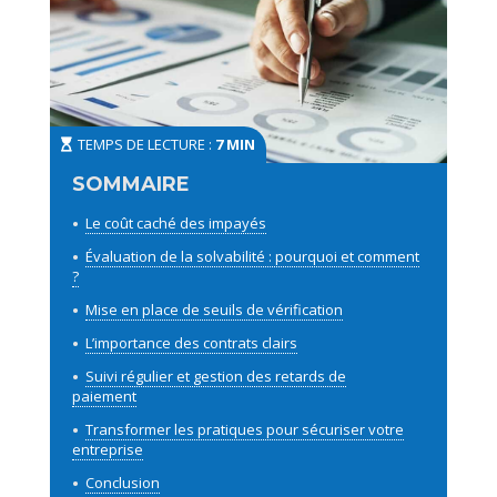
TEMPS DE LECTURE :
7 MIN
Le coût caché des impayés
Évaluation de la solvabilité : pourquoi et comment
?
Mise en place de seuils de vérification
L’importance des contrats clairs
Suivi régulier et gestion des retards de
paiement
Transformer les pratiques pour sécuriser votre
entreprise
Conclusion