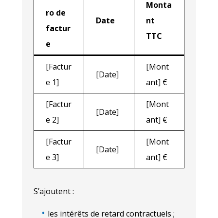
Monta
ro de
Date
nt
factur
TTC
e
[Factur
[Mont
[Date]
e 1]
ant] €
[Factur
[Mont
[Date]
e 2]
ant] €
[Factur
[Mont
[Date]
e 3]
ant] €
S’ajoutent :
les intérêts de retard contractuels ;