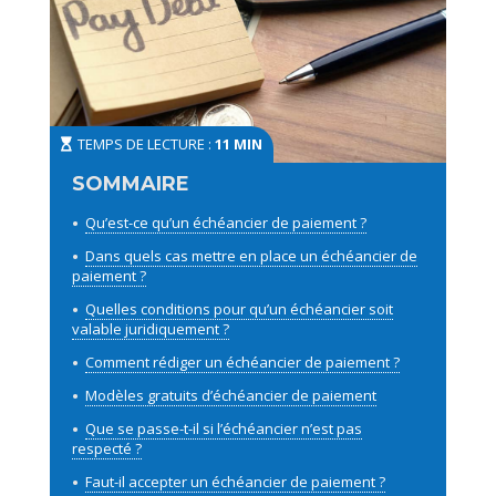
TEMPS DE LECTURE :
11 MIN
Qu’est-ce qu’un échéancier de paiement ?
Dans quels cas mettre en place un échéancier de
paiement ?
Quelles conditions pour qu’un échéancier soit
valable juridiquement ?
Comment rédiger un échéancier de paiement ?
Modèles gratuits d’échéancier de paiement
Que se passe-t-il si l’échéancier n’est pas
respecté ?
Faut-il accepter un échéancier de paiement ?