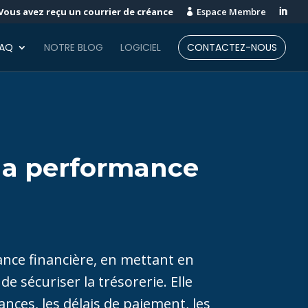
Vous avez reçu un courrier de créance
Espace Membre


FAQ
NOTRE BLOG
LOGICIEL
CONTACTEZ-NOUS
 la performance
mance financière, en mettant en
e sécuriser la trésorerie. Elle
nces, les délais de paiement, les