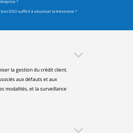
ntreprise ?
bon DSO suffit-il à sécuriser la trésorerie ?