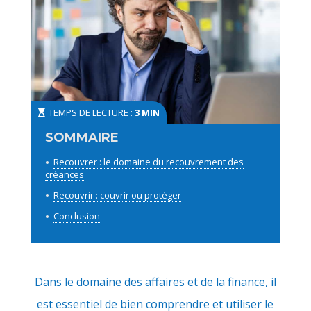
TEMPS DE LECTURE :
3 MIN
Recouvrer : le domaine du recouvrement des
créances
Recouvrir : couvrir ou protéger
Conclusion
Dans le domaine des affaires et de la finance, il
est essentiel de bien comprendre et utiliser le