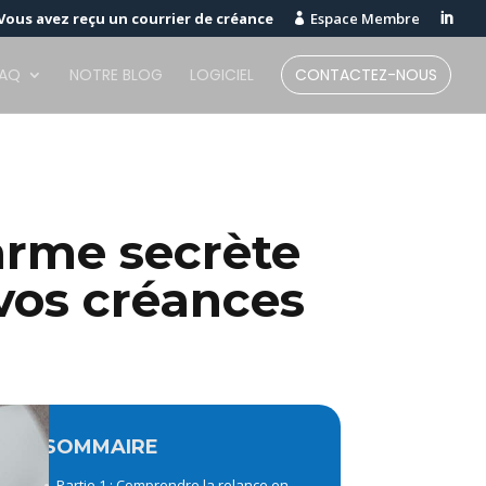
Vous avez reçu un courrier de créance
Espace Membre


FAQ
NOTRE BLOG
LOGICIEL
CONTACTEZ-NOUS
arme secrète
vos créances
Partie 1 : Comprendre la relance en