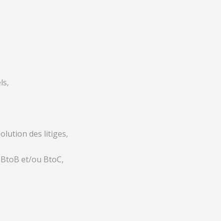
ls,
lution des litiges,
 BtoB et/ou BtoC,