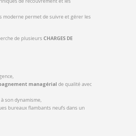
chniques de recouvrement
et les
es moderne permet de suivre et gérer les
erche de plusieurs
CHARGES DE
igence,
pagnement managérial
de qualité avec
rt à son dynamisme,
iques bureaux flambants neufs dans un