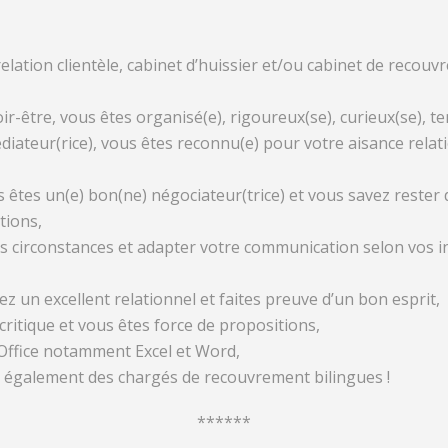
lation clientèle, cabinet d’huissier et/ou cabinet de recouv
ir-être, vous êtes organisé(e), rigoureux(se), curieux(se), 
iateur(rice), vous êtes reconnu(e) pour votre aisance relat
us êtes un(e) bon(ne) négociateur(trice) et vous savez reste
tions,
 circonstances et adapter votre communication selon vos int
z un excellent relationnel et faites preuve d’un bon esprit,
critique et vous êtes force de propositions,
Office notamment Excel et Word,
 également des chargés de recouvrement bilingues !
******