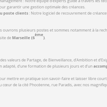
t management
: Notre équipe d’experts guide à travers les
te
ur garantir une gestion optimale des créances.
du poste clients
: Notre logiciel de recouvrement de créanc
s ouvrons plusieurs postes et sommes notamment à la rech
ème
site de
Marseille (6
)
.
des valeurs de Partage, de Bienveillance, d’Ambition et d’Ex
n adapté, d’une formation de plusieurs jours et d’un
accom
ur mettre en pratique son savoir-faire et laisser libre cou
 au cœur de la cité Phocéenne, rue Paradis, avec nos magnif