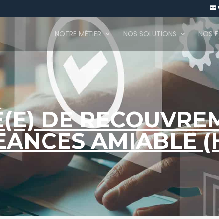

NOTRE MÉTIER
NOS SOLUTIONS
NOS 
(E) DE RECOUVRE
EANCES AMIABLE (H