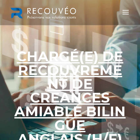
CHARGÉ(E) DE
RECOUVREME
NT DE
CREANCES
AMIABLE
BILIN
GUE
ANGLAIS
(H/F)