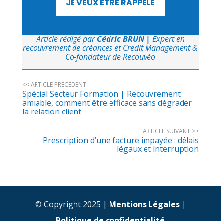
JE VEUX ÊTRE RAPPELÉ
Article rédigé par
Cédric BRUN
|
Expert en
recouvrement de créances et Credit Management &
Co-fondateur de Recouvéo
<< ARTICLE PRÉCÉDENT
Spécial Secteur Formation | Recouvrement
amiable, comment être efficace sans dégrader
la relation client
ARTICLE SUIVANT >>
Prescription d’une facture impayée : délais
légaux et interruption
© Copyright 2025 |
Mentions Légales
|
Politique de confidentialité