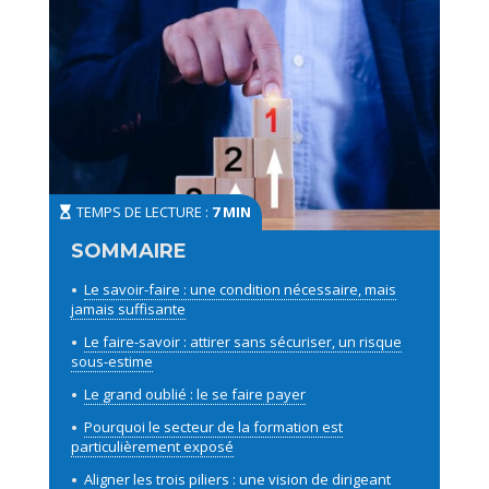
TEMPS DE LECTURE :
7 MIN
Le savoir-faire : une condition nécessaire, mais
jamais suffisante
Le faire-savoir : attirer sans sécuriser, un risque
sous-estime
Le grand oublié : le se faire payer
Pourquoi le secteur de la formation est
particulièrement exposé
Aligner les trois piliers : une vision de dirigeant