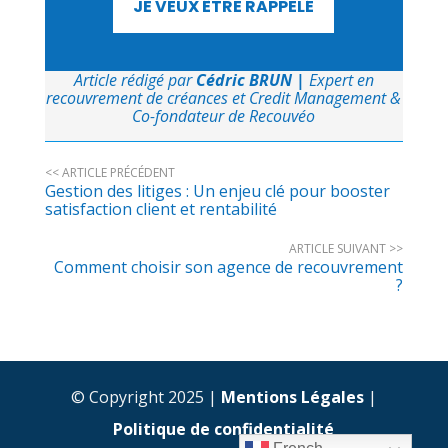
JE VEUX ÊTRE RAPPELÉ
Article rédigé par
Cédric BRUN
|
Expert en
recouvrement de créances et Credit Management &
Co-fondateur de Recouvéo
<< ARTICLE PRÉCÉDENT
Gestion des litiges : Un enjeu clé pour booster
satisfaction client et rentabilité
ARTICLE SUIVANT >>
Comment choisir son agence de recouvrement
?
© Copyright 2025 |
Mentions Légales
|
Politique de confidentialité