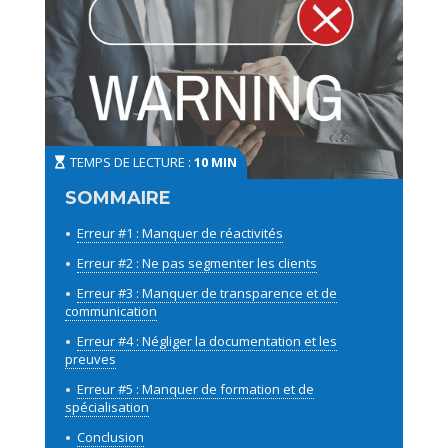
TEMPS DE LECTURE :
10 MIN
Erreur #1 : Manquer de réactivités
Erreur #2 : Ne pas segmenter les clients
Erreur #3 : Manquer de transparence et de
communication
Erreur #4 : Négliger la documentation et les
preuves
Erreur #5 : Manquer de formation et de
spécialisation
Conclusion