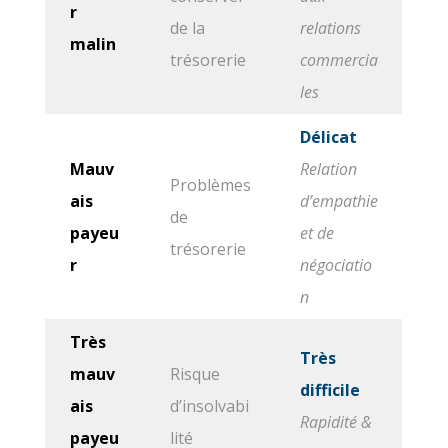
r
de la
relations
malin
trésorerie
commercia
les
Délicat
Mauv
Relation
Problèmes
ais
d’empathie
de
payeu
et de
trésorerie
r
négociatio
n
Très
Très
mauv
Risque
difficile
ais
d’insolvabi
Rapidité &
payeu
lité