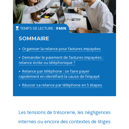
TEMPS DE LECTURE :
9 MIN
Organiser la relance pour factures impayées
Demander le paiement de factures impayées :
relance écrite ou téléphonique ?
Relance par téléphone : se faire payer
rapidement en identifiant la cause de l’impayé
Réussir sa relance par téléphone en 5 étapes
Les tensions de trésorerie, les négligences
internes ou encore des contextes de litiges