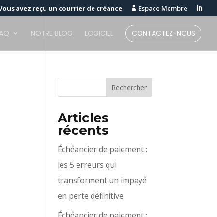
Vous avez reçu un courrier de créance
Espace Membre


FAQ
NOTRE BLOG
LOGICIEL
CONTACTEZ-NOUS
Articles
récents
Échéancier de paiement :
les 5 erreurs qui
transforment un impayé
en perte définitive
Échéancier de paiement :