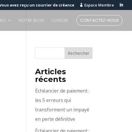
Vous avez reçu un courrier de créance
Espace Membre


FAQ
NOTRE BLOG
LOGICIEL
CONTACTEZ-NOUS
Articles
récents
Échéancier de paiement :
les 5 erreurs qui
transforment un impayé
en perte définitive
Échéancier de paiement :