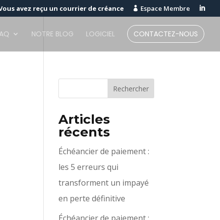
Vous avez reçu un courrier de créance
Espace Membre


FAQ
NOTRE BLOG
LOGICIEL
CONTACTEZ-NOUS
Articles
récents
Échéancier de paiement :
les 5 erreurs qui
transforment un impayé
en perte définitive
Échéancier de paiement :