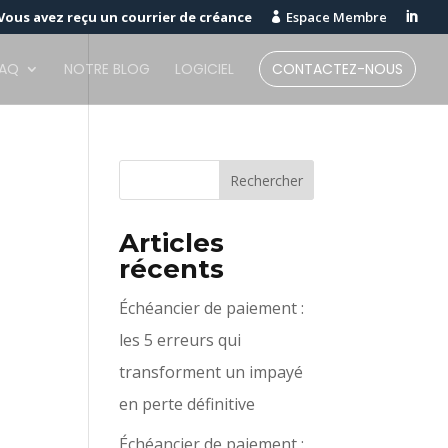
Vous avez reçu un courrier de créance
Espace Membre


FAQ
NOTRE BLOG
LOGICIEL
CONTACTEZ-NOUS
Articles
récents
Échéancier de paiement :
les 5 erreurs qui
transforment un impayé
en perte définitive
Échéancier de paiement :