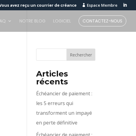
Vous avez reçu un courrier de créance
Espace Membre


FAQ
NOTRE BLOG
LOGICIEL
CONTACTEZ-NOUS
Articles
récents
Échéancier de paiement :
les 5 erreurs qui
transforment un impayé
en perte définitive
Échéancier de paiement :