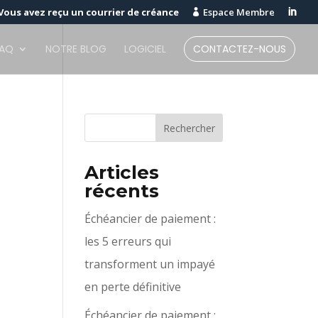
Vous avez reçu un courrier de créance
Espace Membre


FAQ
NOTRE BLOG
LOGICIEL
CONTACTEZ-NOUS
Articles
récents
Échéancier de paiement :
les 5 erreurs qui
transforment un impayé
en perte définitive
Échéancier de paiement :